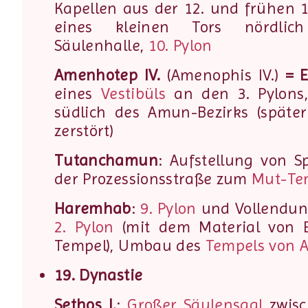
Kapellen aus der 12. und frühen 1
eines kleinen Tors nördli
Säulenhalle,
10. Pylon
Amenhotep IV.
(Amenophis IV.)
= E
eines
Vestibüls
an den 3. Pylons,
südlich des Amun-Bezirks (spät
zerstört)
Tutanchamun
: Aufstellung von 
der Prozessionsstraße zum
Mut-Te
Haremhab
:
9. Pylon
und Vollendu
2. Pylon
(mit dem Material von 
Tempel), Umbau des
Tempels von A
19. Dynastie
Sethos I.
:
Großer Säulensaal
zwisc