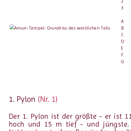
2
3
A
B
C
D
E
F
G
1. Pylon
(Nr. 1)
Der 1. Pylon ist der größte - er ist
hoch und 15 m tief - und jüngste