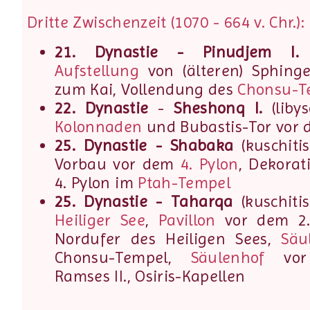
Dritte Zwischenzeit (1070 - 664 v. Chr.):
21. Dynastie - Pinudjem I.
(
Aufstellung
von (älteren) Sphing
zum Kai, Vollendung des
Chonsu-T
22. Dynastie
-
Sheshonq I.
(libys
Kolonnaden
und Bubastis-Tor vor 
25. Dynastie - Shabaka
(kuschitis
Vorbau vor dem
4. Pylon
, Dekorat
4. Pylon im
Ptah-Tempel
25. Dynastie - Taharqa
(kuschiti
Heiliger See
,
Pavillon
vor dem 2.
Nordufer des Heiligen Sees,
Säu
Chonsu-Tempel,
Säulenhof
vor
Ramses II., Osiris-Kapellen