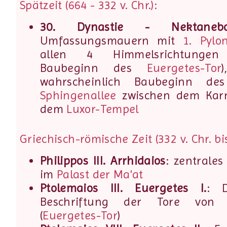
Spätzeit (664 - 332 v. Chr.):
30. Dynastie - Nektaneb
Umfassungsmauern mit
1. Pylo
allen 4 Himmelsrichtungen (
Baubeginn des
Euergetes-Tor
wahrscheinlich Baubeginn d
Sphingenallee
zwischen dem Kar
dem
Luxor-Tempel
Griechisch-römische Zeit (332 v. Chr. bis
Philippos III. Arrhidaios
: zentrale
im
Palast der Ma'at
Ptolemaios III. Euergetes I.
: D
Beschriftung der Tore von 
(
Euergetes-Tor
)