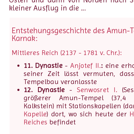
kleiner Ausflug in die ...
Entstehungsgeschichte des Amun-T
Karnak:
Mittleres Reich (2137 - 1781 v. Chr.):
11. Dynastie
-
Anjotef II.
:
eine erha
seiner Zeit lässt vermuten, das
Tempelbau veranlasste
12. Dynastie
-
Senwosret I.
(Seso
größerer Amun-Tempel (37,4 
Kalkstein) mit Stationskapellen (d
Kapelle
) dort, wo sich heute der
H
Reiches
befindet