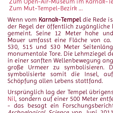
Zum Open-Air-Museum im Karnak-Tem
Zum Mut-Tempel-Bezirk ...
Wenn vom
Karnak-Tempel
die Rede is
der Regel der öffentlich zugängliche
gemeint. Seine 12 Meter hohe und
Mauer umfasst eine Fläche von ca
530, 515 und 530 Meter Seitenläng
monumentale Tore. Die Lehmziegel d
in einer sanften Wellenbewegung an
große Urmeer zu symbolisieren. D
symbolisierte somit die Insel, au
Schöpfung allen Lebens stattfand.
Ursprünglich lag der Tempel übrigens
Nil
, sondern auf einer 500 Meter ent
- das besagt ein Forschungsberic
Archaelogical Science
von Juni 2011