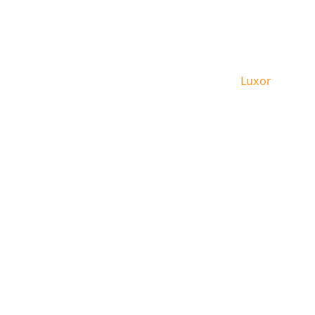
Leben in Luxor
Home
Luxor
Angeb
Kontakt