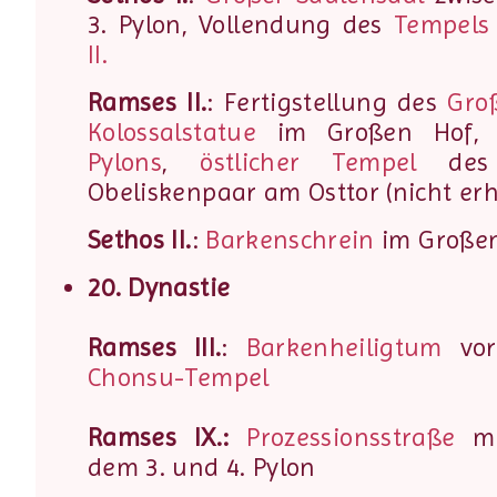
3. Pylon, Vollendung des
Tempels
II.
Ramses II.
: Fertigstellung des
Gro
Kolossalstatue
im Großen Hof,
Pylons
,
östlicher Tempel
des A
Obeliskenpaar am Osttor (nicht erh
Sethos II.
:
Barkenschrein
im Großen
20. Dynastie
Ramses III.
:
Barkenheiligtum
vor
Chonsu-Tempel
Ramses IX.:
Prozessionsstraße
mi
dem 3. und 4. Pylon