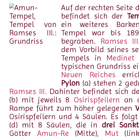
Auf der rechten Seite 
befindet sich der
Tem
ein weiteres Barken
Tempel war bis 189
begraben.
Ramses III
dem Vorbild seines se
Tempels in
Medinet
typischen Grundriss e
Neuen Reiches
erric
Pylon
(a) stehen 2 ge
Ramses III.
Dahinter befindet sich d
(b) mit jeweils 8
Osirispfeilern
an d
Rampe führt zum höher gelegenen
V
Osirispfeilern und 4 Säulen. Es folg
(d) mit 8 Säulen, die in
drei Sank
Götter
Amun-Re
(Mitte),
Mut
(li