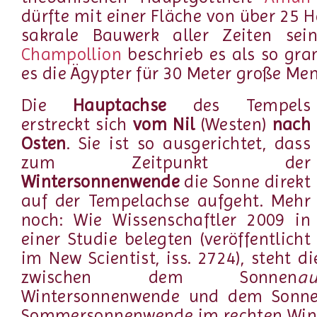
dürfte mit einer Fläche von über 25 
sakrale Bauwerk aller Zeiten sein
Champollion
beschrieb es als so gran
es die Ägypter für 30 Meter große Me
Die
Hauptachse
des Tempels
erstreckt sich
vom Nil
(Westen)
nach
Osten
. Sie ist so ausgerichtet, dass
zum Zeitpunkt der
Wintersonnenwende
die Sonne direkt
auf der Tempelachse aufgeht. Mehr
noch: Wie Wissenschaftler 2009 in
einer Studie belegten (veröffentlicht
im New Scientist, iss. 2724), steht d
zwischen dem Sonnen
au
Wintersonnenwende und dem Sonn
Sommersonnenwende im rechten Wi