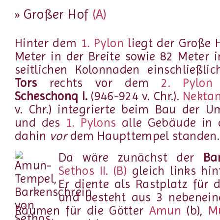
» Großer Hof
(A)
Hinter dem
1. Pylon
liegt der Große H
Meter in der Breite sowie 82 Meter i
seitlichen Kolonnaden einschließl
Tors
rechts vor dem
2. Pylon
Scheschonq I.
(946-924 v. Chr.).
Nektan
v. Chr.) integrierte beim Bau der 
und des
1. Pylons
alle Gebäude in d
dahin
vor
dem Haupttempel standen.
Da wäre zunächst der
Bar
Sethos II.
(B)
gleich links hi
Er diente als Rastplatz für 
und besteht aus 3 nebenein
Räumen für die Götter
Amun
(b),
M