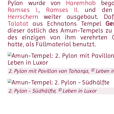
Pylon wurde von
Haremhab
bego
Ramses I.
,
Ramses II.
und de
Herrschern
weiter ausgebaut. Daf
Talatat
aus Echnatons Tempel
Ge
dieser östlich des Amun-Tempels z
des einzigen von ihm verehrten Go
hatte, als Füllmaterial benutzt.
2. Pylon mit Pavillon von Taharqa, © Leben i
2. Pylon - Südhälfte, © Leben in Luxor