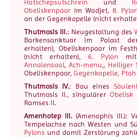
Hatschepsutschrein
und
R
Obeliskenpaar
im Wadjet,
8. Pylo
an der Gegenkapelle (nicht erhalte
Thutmosis III.
: Neugestaltung des
Barkensanktuar im Palast de
erhalten), Obeliskenpaar im Festh
(nicht erhalten),
6. Pylon
mit 
Annalensaal
,
Ach-menu
,,
Heiliger
Obeliskenpaar,
Gegenkapelle
,
Ptah
Thutmosis IV.
:
Bau eines
Säulen
Thutmosis II., singulärer
Obelisk
Ramses II.
Amenhotep III.
(Amenophis III.): 
Tempelachse nach Westen und S
Pylons
und damit Zerstörung zahlr