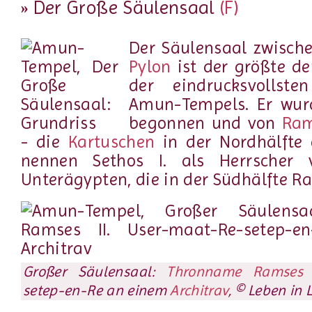
» Der Große Säulensaal
(F)
Der Säulensaal zwisc
Pylon
ist der größte de
der eindrucksvollste
Amun-Tempels. Er wu
begonnen und von
Ram
- die
Kartuschen
in der Nordhälfte 
nennen Sethos I. als Herrscher
Unterägypten, die in der Südhälfte Ra
Großer Säulensaal:
Thronname Ramses I
setep-en-Re an einem
Architrav
, © Leben in 