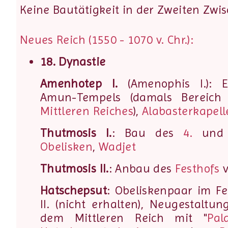
Keine Bautätigkeit in der Zweiten Zwi
Neues Reich (1550 - 1070 v. Chr.):
18. Dynastie
Amenhotep I.
(Amenophis I.): E
Amun-Tempels (damals Bereic
Mittleren Reiches
),
Alabasterkapell
Thutmosis I.
: Bau des
4.
un
Obelisken
,
Wadjet
Thutmosis II.
: Anbau des
Festhofs
v
Hatschepsut
: Obeliskenpaar im F
II. (nicht erhalten), Neugestaltu
dem Mittleren Reich mit "
Pal