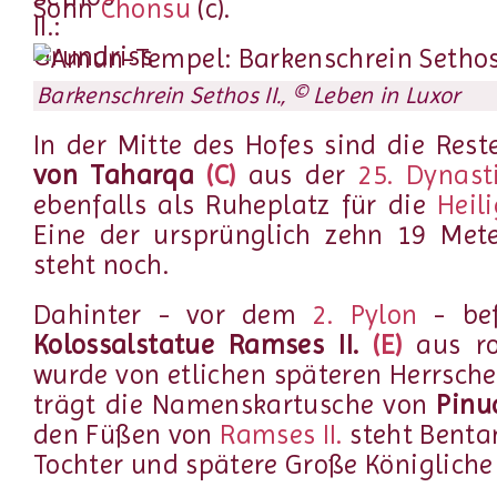
Sohn
Chonsu
(c).
Barkenschrein Sethos II., © Leben in Luxor
In der Mitte des Hofes sind die Rest
von Taharqa
(C)
aus der
25. Dynast
ebenfalls als Ruheplatz für die
Heil
Eine der ursprünglich zehn 19 Met
steht noch.
Dahinter - vor dem
2. Pylon
- bef
Kolossalstatue Ramses II.
(E)
aus ro
wurde von etlichen späteren Herrsche
trägt die Namenskartusche von
Pinu
den Füßen von
Ramses II.
steht Bentana
Tochter und spätere Große Königlich