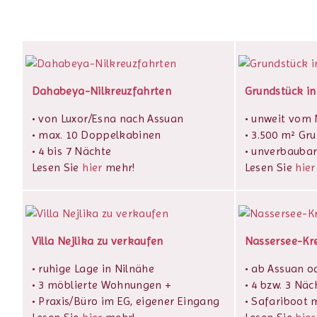
Dahabeya-Nilkreuzfahrten
Grundstück in
• von Luxor/Esna nach Assuan
• unweit vom N
• max. 10 Doppelkabinen
• 3.500 m² Gr
• 4 bis 7 Nächte
• unverbaubar
Lesen Sie
hier
mehr!
Lesen Sie
hier
Villa Nejlika zu verkaufen
Nassersee-Kr
• ruhige Lage in Nilnähe
• ab Assuan o
• 3 möblierte Wohnungen +
• 4 bzw. 3 Näc
• Praxis/Büro im EG, eigener Eingang
• Safariboot m