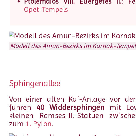
Ptolemaios VIII. Euergetes II.
: Fe
Opet-Tempels
Modell des Amun-Bezirks im Karnak-Tempe
Sphingenallee
Von einer alten Kai-Anlage vor d
führen
40 Widdersphingen
mit Löw
kleinen Ramses-II.-Statuen zwisc
zum
1. Pylon
.