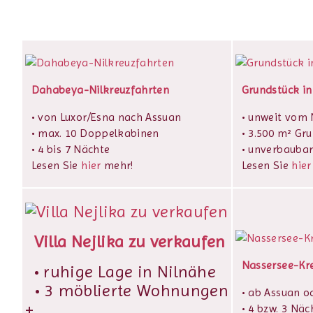
Dahabeya-Nilkreuzfahrten
Grundstück in
• von Luxor/Esna nach Assuan
• unweit vom N
• max. 10 Doppelkabinen
• 3.500 m² Gr
• 4 bis 7 Nächte
• unverbaubar
Lesen Sie
hier
mehr!
Lesen Sie
hier
Villa Nejlika zu verkaufen
Nassersee-Kr
• ruhige Lage in Nilnähe
• 3 möblierte Wohnungen
• ab Assuan o
+
• 4 bzw. 3 Näc