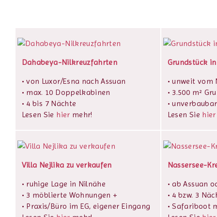
Dahabeya-Nilkreuzfahrten
Grundstück in
• von Luxor/Esna nach Assuan
• unweit vom N
• max. 10 Doppelkabinen
• 3.500 m² Gr
• 4 bis 7 Nächte
• unverbaubar
Lesen Sie
hier
mehr!
Lesen Sie
hier
Villa Nejlika zu verkaufen
Nassersee-Kr
• ruhige Lage in Nilnähe
• ab Assuan o
• 3 möblierte Wohnungen +
• 4 bzw. 3 Näc
• Praxis/Büro im EG, eigener Eingang
• Safariboot m