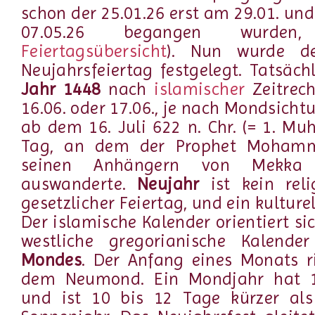
schon der 25.01.26 erst am 29.01. un
07.05.26 begangen wurden
Feiertagsübersicht
). Nun wurde de
Neujahrsfeiertag festgelegt. Tatsäch
Jahr 1448
nach
islamischer
Zeitrec
16.06. oder 17.06., je nach Mondsicht
ab dem 16. Juli 622 n. Chr. (= 1. M
Tag, an dem der Prophet Moha
seinen Anhängern von Mekka
auswanderte.
Neujahr
ist kein reli
gesetzlicher Feiertag, und ein kulturel
Der islamische Kalender orientiert si
westliche gregorianische Kalen
Mondes
.
Der Anfang eines Monats ri
dem Neumond.
Ein Mondjahr hat 
und ist 10 bis 12 Tage kürzer als 