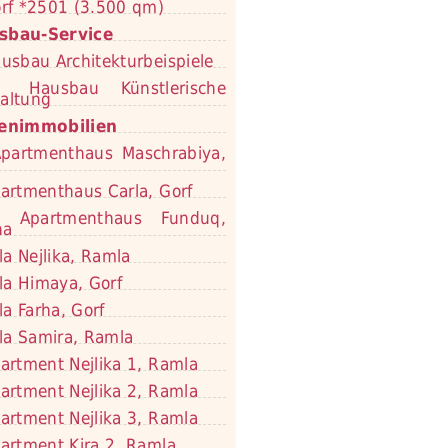
rf *2501 (3.500 qm)
sbau-Service
usbau Architekturbeispiele
Hausbau Künstlerische
altung
ienimmobilien
partmenthaus Maschrabiya,
artmenthaus Carla, Gorf
Apartmenthaus Funduq,
na
lla Nejlika, Ramla
lla Himaya, Gorf
lla Farha, Gorf
lla Samira, Ramla
artment Nejlika 1, Ramla
artment Nejlika 2, Ramla
artment Nejlika 3, Ramla
artment Kira 2, Ramla