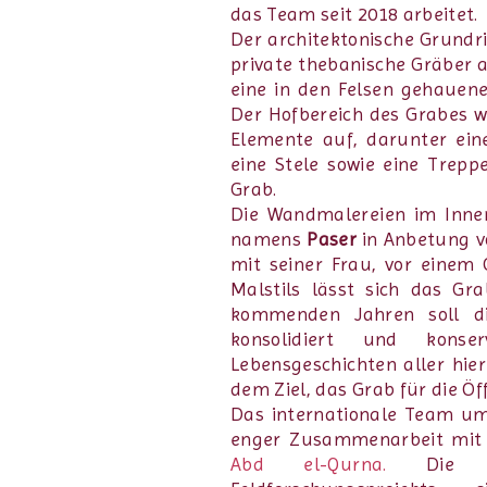
das Team seit 2018 arbeitet.
Der architektonische Grundri
private thebanische Gräber
eine in den Felsen gehauen
Der Hofbereich des Grabes w
Elemente auf, darunter ein
eine Stele sowie eine Trep
Grab.
Die Wandmalereien im Inne
namens
Paser
in Anbetung v
mit seiner Frau, vor einem 
Malstils lässt sich das Gr
kommenden Jahren soll d
konsolidiert und konse
Lebensgeschichten aller hie
dem Ziel, das Grab für die Ö
Das internationale Team um 
enger Zusammenarbeit mi
Abd el-Qurna.
Die Ha