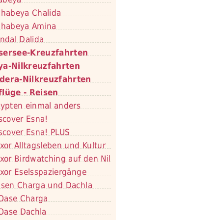
habeya Chalida
habeya Amina
ndal Dalida
sersee-Kreuzfahrten
ya-Nilkreuzfahrten
dera-Nilkreuzfahrten
flüge - Reisen
ypten einmal anders
scover Esna!
scover Esna! PLUS
xor Alltagsleben und Kultur
xor Birdwatching auf den Nil
xor Eselsspaziergänge
sen Charga und Dachla
Oase Charga
Oase Dachla