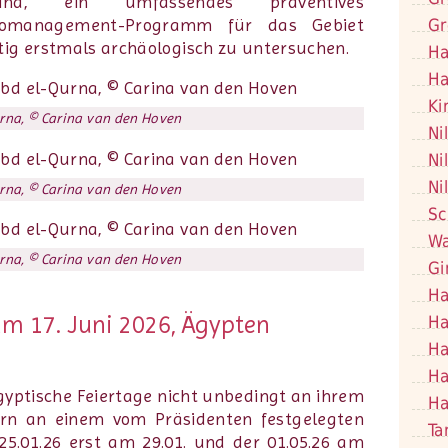
 sind, ein umfassendes präventives
Gr
komanagement-Programm für das Gebiet
tig erstmals archäologisch zu untersuchen.
Ha
Ha
Ki
urna, © Carina van den Hoven
Ni
Ni
Ni
urna, © Carina van den Hoven
Sc
Wa
urna, © Carina van den Hoven
Gi
Ha
am 17. Juni 2026, Ägypten
Ha
Ha
Ha
gyptische Feiertage nicht unbedingt an ihrem
Ha
ern an einem vom Präsidenten festgelegten
Ta
 25.01.26 erst am 29.01. und der 01.05.26 am