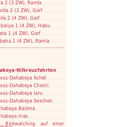
ra 2 (3 ZW), Ramla
rda 2 (3 ZW), Gorf
rla 2 (4 ZW), Gorf
baliya 1 (4 ZW), Habu
eta 1 (4 ZW), Gorf
baha 1 (4 ZW), Ramla
 organisieren
abeya-Nilkreuzfahrten
xus-Dahabeya Achet
xus-Dahabeya Chenti
xus-Dahabeya Iaru
xus-Dahabeya Seschen
habeya Basima
habeya Inas
Birdwatching auf einer
abeya