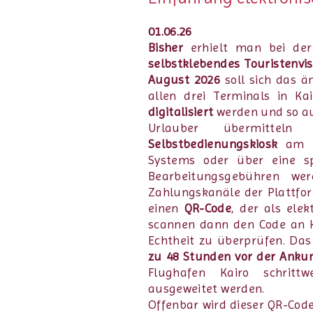
01.06.26
Bisher
erhielt man bei der
selbstklebendes Touristenv
August 2026
soll sich das ä
allen drei Terminals in Ka
digitalisiert
werden und so a
Urlauber übermittel
Selbstbedienungskiosk
am Fl
Systems oder über eine s
Bearbeitungsgebühren wer
Zahlungskanäle der Plattfor
einen
QR-Code
, der als ele
scannen dann den Code an K
Echtheit zu überprüfen. Da
zu 48 Stunden vor der Anku
Flughafen Kairo schritt
ausgeweitet werden.
Offenbar wird dieser QR-Cod