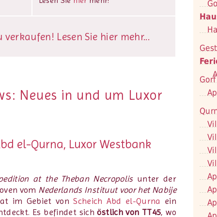
Lesen Sie
hier
mehr!
Go
Hau
Ha
verkaufen! Lesen Sie hier mehr...
Gest
Fer
A
Gorf
ws: Neues in und um Luxor
Ap
Qur
Vi
Vi
Abd el-Qurna, Luxor Westbank
Vi
Vi
Ap
pedition at the Theban Necropolis
unter der
Ap
 Hoven vom
Nederlands Instituut voor het Nabije
at im Gebiet von
Scheich Abd el-Qurna
ein
Ap
tdeckt. Es befindet sich
östlich von TT45
, wo
Ap