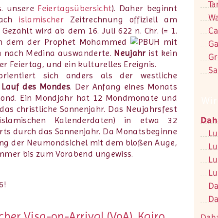
Ta
s. unsere
Feiertagsübersicht
). Daher beginnt
Wa
ach
islamischer
Zeitrechnung offiziell am
Ca
 Gezählt wird ab dem 16. Juli 622 n. Chr. (= 1.
an dem der Prophet Mohammed
mit
Ga
a nach Medina auswanderte.
Neujahr
ist kein
Gr
her Feiertag, und ein kulturelles Ereignis.
Sa
rientiert sich anders als der westliche
m
Lauf des Mondes
.
Der Anfang eines Monats
ond.
Ein Mondjahr hat 12 Mondmonate und
Wir
 das christliche Sonnenjahr. Das Neujahrsfest
Dah
 islamischen Kalenderdaten) in etwa 32
rts durch das Sonnenjahr. Da Monatsbeginne
Lu
ung der Neumondsichel mit dem bloßen Auge,
Lu
immer bis zum Vorabend ungewiss.
Lu
Lu
Da
Da
her Visa-on-Arrival (VoA), Kairo
Dah