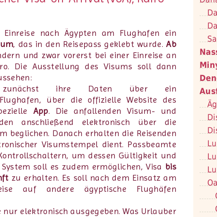
Da
Da
 Einreise nach Ägypten am Flughafen ein
Sa
isum
, das in den Reisepass geklebt wurde.
Ab
Nas
ndern und zwar vorerst bei einer Einreise an
Min
iro. Die Ausstellung des Visums soll dann
ussehen:
Den
n zunächst ihre Daten über ein
Aus
ughafen, über die offizielle Website des
Äg
pezielle
App
. Die anfallenden Visum- und
Di
den anschließend elektronisch über die
Di
m beglichen. Danach erhalten die Reisenden
Lu
ktronischer Visumstempel dient. Passbeamte
ontrollschaltern, um dessen Gültigkeit und
Lu
s System soll es zudem ermöglichen, Visa
bis
Lu
nft
zu erhalten. Es soll nach dem Einsatz am
Oa
weise auf andere ägyptische Flughäfen
e nur elektronisch ausgegeben. Was Urlauber