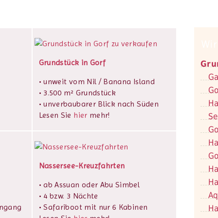
Wir
Grundstück in Gorf
Gru
Ga
• unweit vom Nil / Banana Island
Go
• 3.500 m² Grundstück
Ha
• unverbaubarer Blick nach Süden
Lesen Sie
hier
mehr!
Se
Go
Ha
Go
Nassersee-Kreuzfahrten
Ha
Ha
• ab Assuan oder Abu Simbel
Aq
• 4 bzw. 3 Nächte
ingang
• Safariboot mit nur 6 Kabinen
Ha