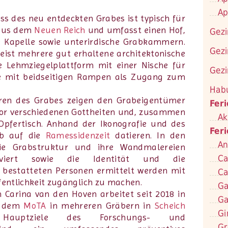
Ap
ss des neu entdeckten Grabes ist typisch für
 aus dem
Neuen Reich
und umfasst einen Hof,
Gezi
e Kapelle sowie unterirdische Grabkammern.
Gezi
eist mehrere gut erhaltene architektonische
e Lehmziegelplattform mit einer Nische für
Gezi
pe mit beidseitigen Rampen als Zugang zum
Hab
ren des Grabes zeigen den Grabeigentümer
Fer
or verschiedenen Gottheiten und, zusammen
Ak
Opfertisch. Anhand der Ikonografie und des
Fer
ab auf die
Ramessidenzeit
datieren. In den
An
ie Grabstruktur und ihre Wandmalereien
Ca
rviert sowie die Identität und die
r bestatteten Personen ermittelt werden mit
Ca
ffentlichkeit zugänglich zu machen.
Ga
Carina van den Hoven arbeitet seit 2018 in
Ga
t dem
MoTA
in mehreren Gräbern in
Scheich
Gi
uptziele des Forschungs- und
Gr