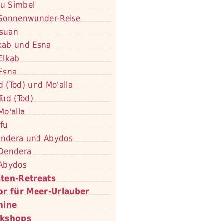
u Simbel
Sonnenwunder-Reise
suan
kab und Esna
Elkab
Esna
d (Tod) und Mo'alla
Tud (Tod)
Mo'alla
fu
ndera und Abydos
Dendera
Abydos
ten-Retreats
or für Meer-Urlauber
mine
kshops