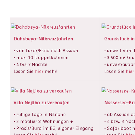
Dahabeya-Nilkreuzfahrten
Grundstück in
• von Luxor/Esna nach Assuan
• unweit vom N
• max. 10 Doppelkabinen
• 3.500 m² Gr
• 4 bis 7 Nächte
• unverbaubar
Lesen Sie
hier
mehr!
Lesen Sie
hier
Villa Nejlika zu verkaufen
Nassersee-Kr
• ruhige Lage in Nilnähe
• ab Assuan o
• 3 möblierte Wohnungen +
• 4 bzw. 3 Näc
• Praxis/Büro im EG, eigener Eingang
• Safariboot m