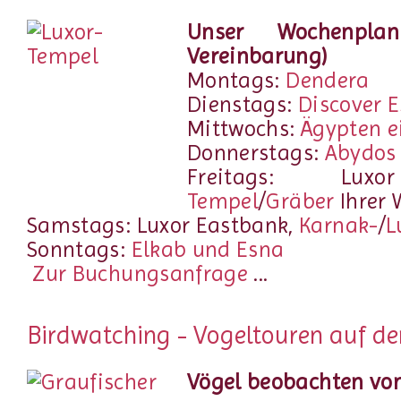
Unser Wochenpla
Vereinbarung)
Montags:
Dendera
Dienstags:
Discover 
Mittwochs:
Ägypten e
Donnerstags:
Abydos
Freitags: Luxo
Tempel
/
Gräber
Ihrer 
Samstags: Luxor Eastbank,
Karnak-
/
L
Sonntags:
Elkab und Esna
Zur Buchungsanfrage
...
Birdwatching - Vogeltouren auf de
Vögel beobachten vo