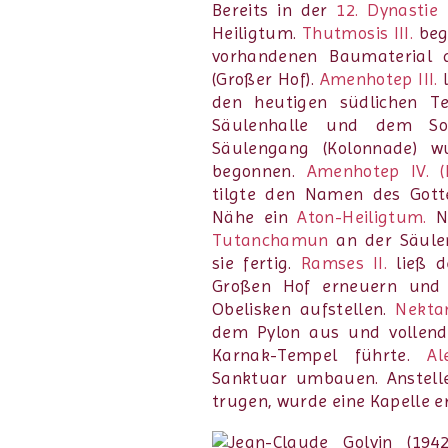
Bereits in der
12. Dynastie
e
Heiligtum.
Thutmosis III.
beg
vorhandenen Baumaterial 
(Großer Hof).
Amenhotep III.
l
den heutigen südlichen Te
Säulenhalle und dem Son
Säulengang (Kolonnade) wu
begonnen.
Amenhotep IV. (
tilgte den Namen des Got
Nähe ein
Aton-Heiligtum.
Na
Tutanchamun
an der Säulen
sie fertig.
Ramses II.
ließ d
Großen Hof erneuern und
Obelisken aufstellen.
Nekta
dem Pylon aus und vollend
Karnak-Tempel führte.
Al
Sanktuar umbauen. Anstelle
trugen, wurde eine Kapelle er