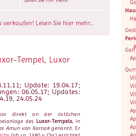
Lesen Sie
hier
mehr!
Go
Hau
Ha
verkaufen! Lesen Sie hier mehr...
Gest
Fer
A
Gorf
uxor-Tempel, Luxor
Ap
Qur
Vi
11.11; Update: 19.04.17;
Vi
ngen: 06.05.17; Updates:
Vi
04.19, 24.05.24
Vi
Ap
or direkt an der östlichen
Ap
pelanlage des
Luxor-Tempels
, in
Ap
des Amun von Karnak
genannt. Er
Ap
ichs
(ab ca. 1380 v. Chr.) errichtet