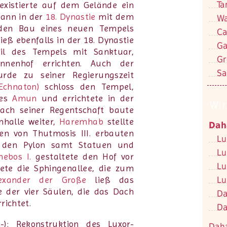
Ta
xistierte auf dem Gelände ein
ann in der
18. Dynastie
mit dem
Wa
den Bau eines neuen Tempels
Ca
ieß ebenfalls in der 18. Dynastie
Ga
il des Tempels mit Sanktuar,
Gr
nenhof errichten. Auch der
Sa
rde zu seiner Regierungszeit
Echnaton)
schloss den Tempel,
tes
Amun
und errichtete in der
Wir
ch seiner Regentschaft baute
halle weiter,
Haremhab
stellte
Dah
en von Thutmosis III. erbauten
Lu
 den Pylon samt Statuen und
Lu
nebos I.
gestaltete den Hof vor
Lu
ete die Sphingenallee, die zum
Lu
exander der Große
ließ das
 der vier Säulen, die das Dach
Da
richtet.
Da
Dah