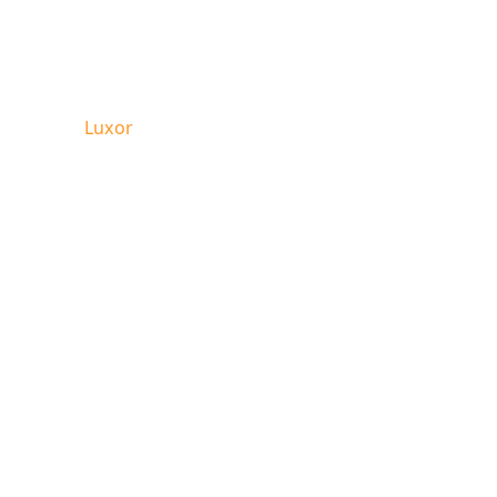
r
Home
Luxor
Angebot
Immobilien
Ausflüge
Shop
Ne