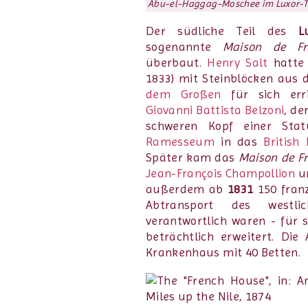
Abu-el-Haggag-Moschee im Luxor-Te
Der südliche Teil des
L
sogenannte
Maison de Fr
überbaut.
Henry Salt
hatte
1833) mit Steinblöcken aus
dem Großen
für sich err
Giovanni Battista Belzoni
, de
schweren Kopf einer St
Ramesseum
in das
Britis
Später kam das
Maison de F
Jean-François Champollion
u
außerdem ab
1831
150 franz
Abtransport des westl
verantwortlich waren - für
beträchtlich erweitert. Di
Krankenhaus mit 40 Betten.