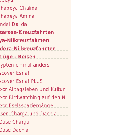
habeya Chalida
habeya Amina
ndal Dalida
sersee-Kreuzfahrten
ya-Nilkreuzfahrten
dera-Nilkreuzfahrten
flüge - Reisen
ypten einmal anders
scover Esna!
scover Esna! PLUS
xor Alltagsleben und Kultur
xor Birdwatching auf den Nil
xor Eselsspaziergänge
sen Charga und Dachla
Oase Charga
Oase Dachla