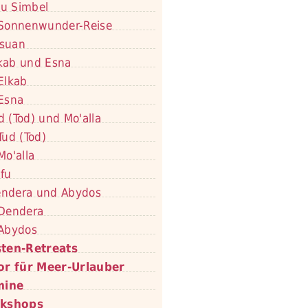
u Simbel
Sonnenwunder-Reise
suan
kab und Esna
Elkab
Esna
d (Tod) und Mo'alla
Tud (Tod)
Mo'alla
fu
ndera und Abydos
Dendera
Abydos
ten-Retreats
or für Meer-Urlauber
mine
kshops