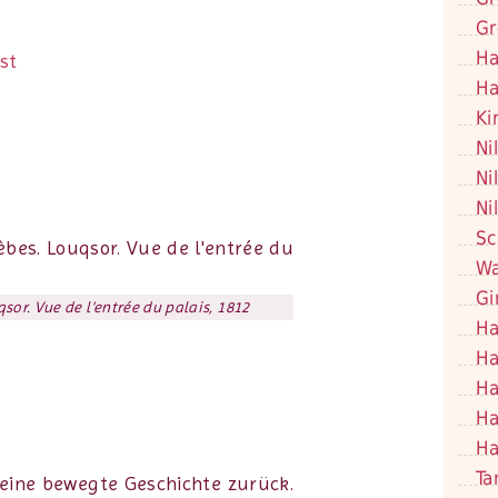
Gr
Ha
st
Ha
Ki
Ni
Ni
Ni
Sc
Wa
Gi
qsor. Vue de l'entrée du palais, 1812
Ha
Ha
Ha
Ha
Ha
Ta
 eine bewegte Geschichte zurück.