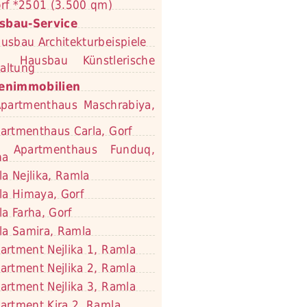
rf *2501 (3.500 qm)
sbau-Service
usbau Architekturbeispiele
Hausbau Künstlerische
altung
ienimmobilien
partmenthaus Maschrabiya,
artmenthaus Carla, Gorf
Apartmenthaus Funduq,
na
lla Nejlika, Ramla
lla Himaya, Gorf
lla Farha, Gorf
lla Samira, Ramla
artment Nejlika 1, Ramla
artment Nejlika 2, Ramla
artment Nejlika 3, Ramla
artment Kira 2, Ramla