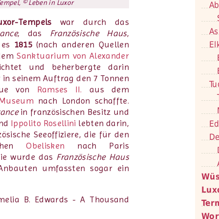
mpel, © Leben in Luxor
Ab
uxor-Tempels
war durch das
As
ance
, das
Französische Haus
,
El
 es
1815
(nach anderen Quellen
 dem
Sanktuarium von Alexander
ichtet und beherbergte darin
r in seinem Auftrag den 7 Tonnen
Tu
atue von
Ramses II.
aus dem
h Museum
nach London schaffte.
rance
in französischen Besitz und
nd
Ippolito Rosellini
lebten darin,
Ed
ösische Seeoffiziere, die für den
De
ichen
Obelisken
nach Paris
 sie wurde das
Französische Haus
e Anbauten umfassten sogar ein
Wüs
Lux
Ter
Wor