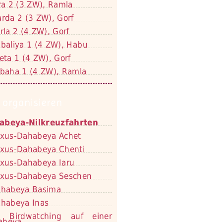
ra 2 (3 ZW), Ramla
rda 2 (3 ZW), Gorf
rla 2 (4 ZW), Gorf
baliya 1 (4 ZW), Habu
eta 1 (4 ZW), Gorf
baha 1 (4 ZW), Ramla
 organisieren
abeya-Nilkreuzfahrten
xus-Dahabeya Achet
xus-Dahabeya Chenti
xus-Dahabeya Iaru
xus-Dahabeya Seschen
habeya Basima
habeya Inas
Birdwatching auf einer
abeya