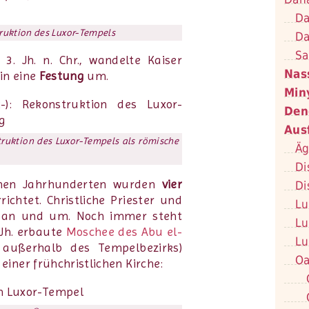
Da
truktion des Luxor-Tempels
Da
Sa
 3. Jh. n. Chr., wandelte Kaiser
Nas
in eine
Festung
um.
Min
Den
Aus
truktion des Luxor-Tempels als römische
Äg
Di
ichen Jahrhunderten wurden
vier
Di
chtet. Christliche Priester und
Lu
n an und um. Noch immer steht
Lu
 Jh. erbaute
Moschee des Abu el-
Lu
 außerhalb des Tempelbezirks)
Oa
iner frühchristlichen Kirche: