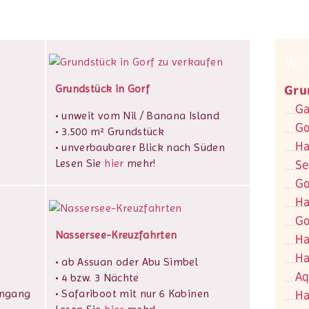
Wir
Grundstück in Gorf
Gru
Ga
• unweit vom Nil / Banana Island
Go
• 3.500 m² Grundstück
Ha
• unverbaubarer Blick nach Süden
Lesen Sie
hier
mehr!
Se
Go
Ha
Go
Nassersee-Kreuzfahrten
Ha
Ha
• ab Assuan oder Abu Simbel
Aq
• 4 bzw. 3 Nächte
ingang
• Safariboot mit nur 6 Kabinen
Ha