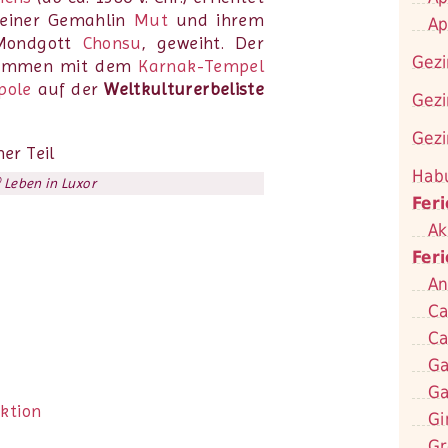
seiner Gemahlin
Mut
und ihrem
Ap
Mondgott
Chonsu
, geweiht. Der
Gezi
usammen mit dem
Karnak-Tempel
pole
auf der
Weltkulturerbeliste
Gezi
Gezi
Hab
 Leben in Luxor
Fer
Ak
Fer
An
Ca
Ca
Ga
Ga
ktion
Gi
Gr