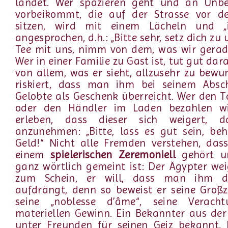
landet. Wer spazieren geht und an Unb
vorbeikommt, die auf der Strasse vor 
sitzen, wird mit einem Lächeln und „i
angesprochen, d.h.: „Bitte sehr, setz dich zu 
Tee mit uns, nimm von dem, was wir gerad
Wer in einer Familie zu Gast ist, tut gut dar
von allem, was er sieht, allzusehr zu bewu
riskiert, dass man ihm bei seinem Absc
Gelobte als Geschenk überreicht. Wer den T
oder den Händler im Laden bezahlen wi
erleben, dass dieser sich weigert, 
anzunehmen: „Bitte, lass es gut sein, be
Geld!“ Nicht alle Fremden verstehen, das
einem
spielerischen Zeremoniell
gehört u
ganz wörtlich gemeint ist: Der Ägypter wei
zum Schein, er will, dass man ihm d
aufdrängt, denn so beweist er seine Großz
seine „noblesse d’âme“, seine Verach
materiellen Gewinn. Ein Bekannter aus der
unter Freunden für seinen Geiz bekannt,