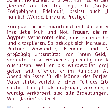
Schein, Höflichkeit und weltmännischer Ge
„karam“ an den Tag legt, d.h. „Großzü
Freigebigkeit, Edelmut“, besitzt auch „
nämlich „Würde, Ehre und Prestige“.
Europäer haben manchmal mit diesem V
ihre liebe Müh und Not.
Frauen, die m
Ägypter verheiratet sind
, müssen manche
und akzeptieren. So beklagt sich Manuela,
Partner Verwandte, Freunde und N
großzügig unterstützt, von ihrem Geld,
vermutet. Er sei einfach zu gutmütig und l
ausnutzen. Weil er als würdevoller gro
gelten will, offeriert er im Ramadan A
Abend ein Essen für die Männer des Dorfes.
Vater stirbt, verteilt er einen Teil des Er
solches Tun gilt als großzügig, vornehm,
würdig, verkörpert also alle Bedeutungen
Wort „karîm“ abdeckt.