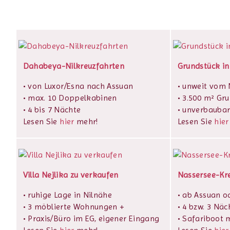
Dahabeya-Nilkreuzfahrten
Grundstück in
• von Luxor/Esna nach Assuan
• unweit vom N
• max. 10 Doppelkabinen
• 3.500 m² Gr
• 4 bis 7 Nächte
• unverbaubar
Lesen Sie
hier
mehr!
Lesen Sie
hier
Villa Nejlika zu verkaufen
Nassersee-Kr
• ruhige Lage in Nilnähe
• ab Assuan o
• 3 möblierte Wohnungen +
• 4 bzw. 3 Näc
• Praxis/Büro im EG, eigener Eingang
• Safariboot m