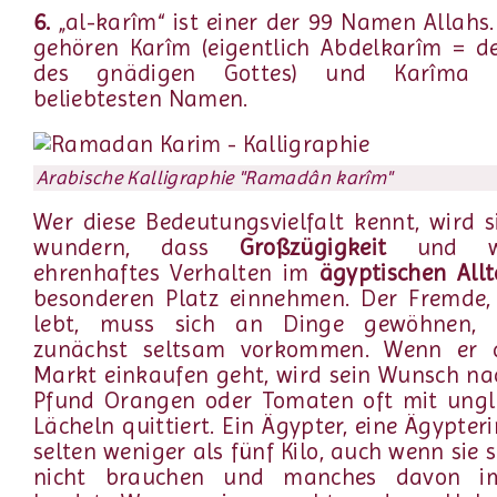
6.
„al-karîm“ ist einer der 99 Namen Allahs
gehören Karîm (eigentlich Abdelkarîm = d
des gnädigen Gottes) und Karîma
beliebtesten Namen.
Arabische Kalligraphie "Ramadân karîm"
Wer diese Bedeutungsvielfalt kennt, wird s
wundern, dass
Großzügigkeit
und wür
ehrenhaftes Verhalten im
ägyptischen All
besonderen Platz einnehmen. Der Fremde, 
lebt, muss sich an Dinge gewöhnen, 
zunächst seltsam vorkommen. Wenn er
Markt einkaufen geht, wird sein Wunsch n
Pfund Orangen oder Tomaten oft mit ung
Lächeln quittiert. Ein Ägypter, eine Ägypter
selten weniger als fünf Kilo, auch wenn sie s
nicht brauchen und manches davon im