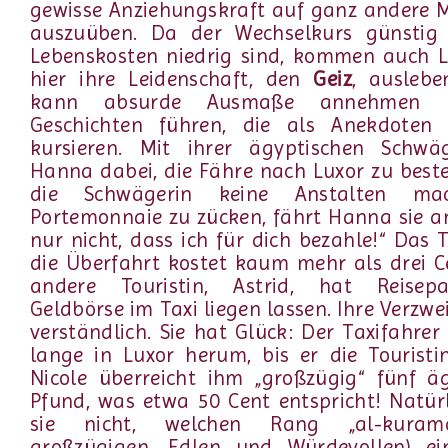
gewisse Anziehungskraft auf ganz andere 
auszuüben. Da der Wechselkurs günstig
Lebenskosten niedrig sind, kommen auch L
hier ihre Leidenschaft, den
Geiz
, auslebe
kann absurde Ausmaße annehmen 
Geschichten führen, die als Anekdoten
kursieren. Mit ihrer ägyptischen Schwäg
Hanna dabei, die Fähre nach Luxor zu beste
die Schwägerin keine Anstalten mac
Portemonnaie zu zücken, fährt Hanna sie a
nur nicht, dass ich für dich bezahle!“ Das T
die Überfahrt kostet kaum mehr als drei C
andere Touristin, Astrid, hat Reise
Geldbörse im Taxi liegen lassen. Ihre Verzwei
verständlich. Sie hat Glück: Der Taxifahrer 
lange in Luxor herum, bis er die Touristin
Nicole überreicht ihm „großzügig“ fünf ä
Pfund, was etwa 50 Cent entspricht! Natür
sie nicht, welchen Rang „al-kuramâ
großzügigen, Edlen und Würdevollen) e