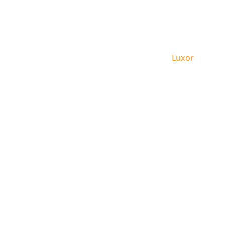
Leben in Luxor
Home
Luxor
Angeb
Kontakt