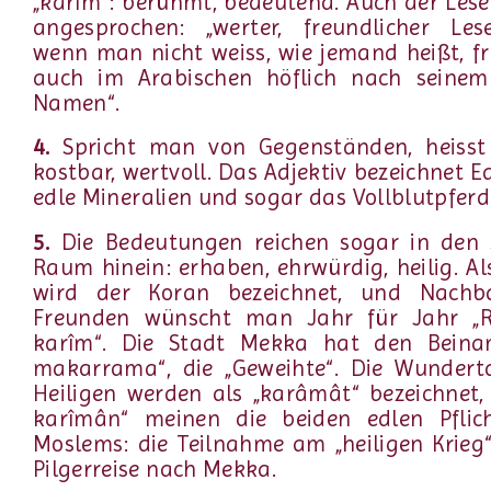
„karîm“: berühmt, bedeutend. Auch der Lese
angesprochen: „werter, freundlicher Les
wenn man nicht weiss, wie jemand heißt, 
auch im Arabischen höflich nach seinem
Namen“.
4.
Spricht man von Gegenständen, heisst 
kostbar, wertvoll. Das Adjektiv bezeichnet Ed
edle Mineralien und sogar das Vollblutpferd
5.
Die Bedeutungen reichen sogar in den 
Raum hinein: erhaben, ehrwürdig, heilig. Al
wird der Koran bezeichnet, und Nach
Freunden wünscht man Jahr für Jahr 
karîm“. Die Stadt Mekka hat den Beina
makarrama“, die „Geweihte“. Die Wundert
Heiligen werden als „karâmât“ bezeichnet,
karîmân“ meinen die beiden edlen Pflic
Moslems: die Teilnahme am „heiligen Krieg
Pilgerreise nach Mekka.