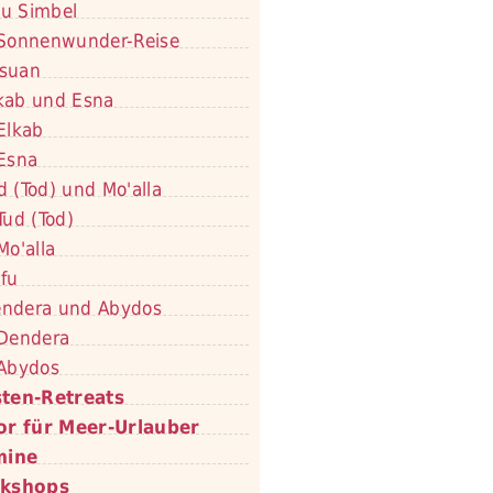
u Simbel
Sonnenwunder-Reise
suan
kab und Esna
Elkab
Esna
d (Tod) und Mo'alla
Tud (Tod)
Mo'alla
fu
ndera und Abydos
Dendera
Abydos
ten-Retreats
or für Meer-Urlauber
mine
kshops