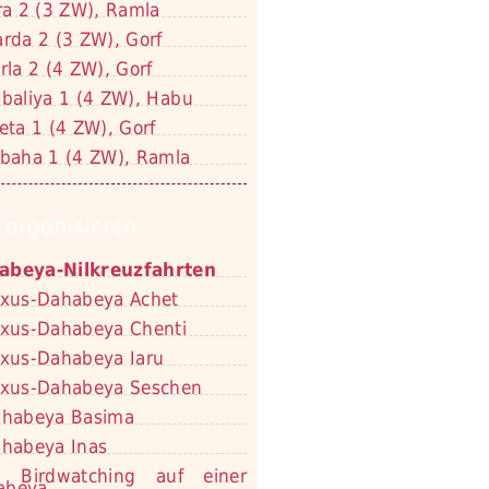
ra 2 (3 ZW), Ramla
rda 2 (3 ZW), Gorf
rla 2 (4 ZW), Gorf
baliya 1 (4 ZW), Habu
eta 1 (4 ZW), Gorf
baha 1 (4 ZW), Ramla
 organisieren
abeya-Nilkreuzfahrten
xus-Dahabeya Achet
xus-Dahabeya Chenti
xus-Dahabeya Iaru
xus-Dahabeya Seschen
habeya Basima
habeya Inas
Birdwatching auf einer
abeya