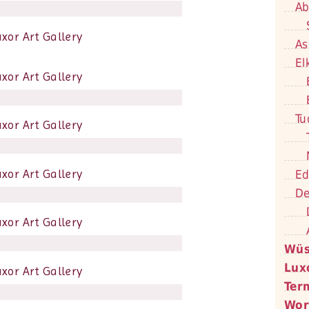
Ab
As
El
Tu
Ed
De
Wüs
Lux
Ter
Wor