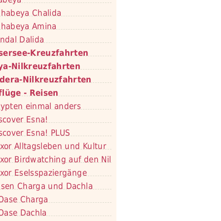
habeya Chalida
habeya Amina
ndal Dalida
sersee-Kreuzfahrten
ya-Nilkreuzfahrten
dera-Nilkreuzfahrten
flüge - Reisen
ypten einmal anders
scover Esna!
scover Esna! PLUS
xor Alltagsleben und Kultur
xor Birdwatching auf den Nil
xor Eselsspaziergänge
sen Charga und Dachla
Oase Charga
Oase Dachla