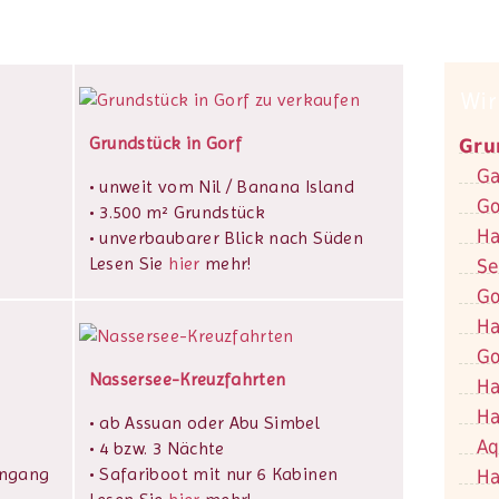
Wir
Grundstück in Gorf
Gru
Ga
• unweit vom Nil / Banana Island
Go
• 3.500 m² Grundstück
Ha
• unverbaubarer Blick nach Süden
Lesen Sie
hier
mehr!
Se
Go
Ha
Go
Nassersee-Kreuzfahrten
Ha
Ha
• ab Assuan oder Abu Simbel
Aq
• 4 bzw. 3 Nächte
ingang
• Safariboot mit nur 6 Kabinen
Ha