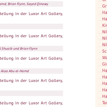
-Hamd, Brian Flynn, Sayed Qinawy
Gr
Ha
Ha
Ki
Ni
Ni
Ni
 Shuaib und Brian Flynn
Sc
Wa
Gi
Ha
d Alaa Abu el-Hamd
Ha
Ha
Ha
Ha
Ta