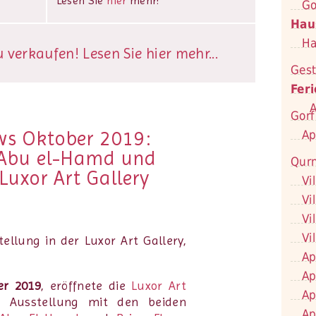
Lesen Sie
hier
mehr!
Go
Hau
Ha
verkaufen! Lesen Sie hier mehr...
Gest
Fer
A
Gorf
ws Oktober 2019:
Ap
 Abu el-Hamd und
Qur
 Luxor Art Gallery
Vi
Vi
Vi
Vi
Ap
Ap
er 2019
, eröffnete die
Luxor Art
Ap
e Ausstellung mit den beiden
Ap