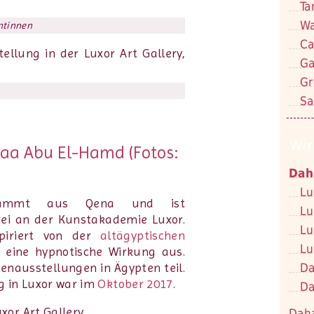
Ta
Wa
ntinnen
Ca
Ga
Gr
Sa
Wir
laa Abu El-Hamd (Fotos:
Dah
Lu
mmt aus Qena und ist
Lu
rei an der Kunstakademie Luxor.
Lu
spiriert von der
altägyptischen
Lu
n eine hypnotische Wirkung aus.
Da
nausstellungen in Ägypten teil.
ng in Luxor war im
Oktober 2017
.
Da
Dah