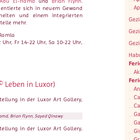
 Abu El-Hamd
und
Brian Flynn
.
Ap
äsentierte sich in neuem Gewand
eiten und einem integrierten
Gezi
telle mehr.
Gezi
 Ramla
 Uhr, Fr 14-22 Uhr, Sa 10-22 Uhr,
Gezi
Hab
Fer
Ak
Fer
© Leben in Luxor)
An
Ca
Ca
Ga
-Hamd, Brian Flynn, Sayed Qinawy
Ga
Gi
Gr