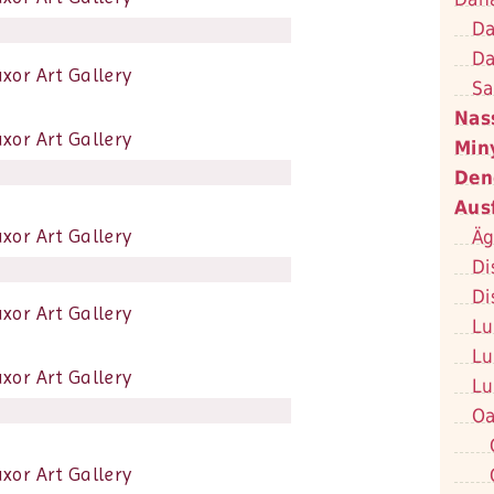
Da
Da
Sa
Nas
Min
Den
Aus
Äg
Di
Di
Lu
Lu
Lu
Oa