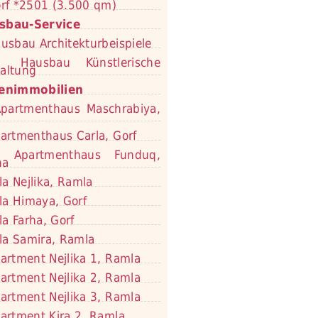
rf *2501 (3.500 qm)
sbau-Service
usbau Architekturbeispiele
Hausbau Künstlerische
altung
ienimmobilien
partmenthaus Maschrabiya,
artmenthaus Carla, Gorf
Apartmenthaus Funduq,
na
lla Nejlika, Ramla
lla Himaya, Gorf
lla Farha, Gorf
lla Samira, Ramla
artment Nejlika 1, Ramla
artment Nejlika 2, Ramla
artment Nejlika 3, Ramla
artment Kira 2, Ramla