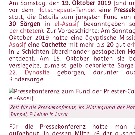
Am Samstag, den
19. Oktober 2019
fand u
vor dem
Hatschepsut-Tempel
eine
Presse
statt, die Details zum jüngsten Fund von
30 Särgen
in
el-Asasif
bekanntgeben sol
berichteten
). Zur Vorgeschichte: Am Sonntag
Oktober 2019 hatte eine ägyptische Miss
Asasif
eine
Cachette
mit mehr als
20
gut er
in 2 Schichten übereinander gestapelten
Ho
entdeckt. Am 15. Oktober hatten sie be
versiegelte, zumeist gelb dekorierte Särg
22. Dynastie
geborgen, darunter au
Kindersärge.
Zelt für die Pressekonferenz, im Hintergrund der Ha
Tempel, © Leben in Luxor
Für die Pressekonferenz hatte man e
aufgebaut, in dessen Mitte 26 der ausge