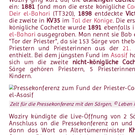
ein:
1881
fand man die erste königliche
Ca
Deir el-Bahari
(TT320),
1898
entdeckte
Vic
die zweite in
KV35
im
Tal der Könige
. Die er
königliche Cachette wurde
1891
ebenfalls 
el-Bahari
ausgegraben. Man nennt sie Bab e
"Tor der Priester", da sie 153 Särge von the
Priestern und Priesterinnen aus der
21. 
enthielt. Bei dem jüngsten Fund im
Asasif
ha
sich um die zweite
nicht-königliche Cac
Särge gehören Priestern, 5 Priesterinn
Kindern.
Zelt für die Pressekonferenz mit den Särgen, © Leben 
Waziry kündigte die Live-Öffnung von 2 S
Anschluss an die Pressekonferenz an und
dann das Wort an Altertümerminister
Kh