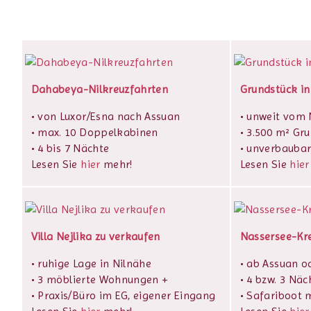
Dahabeya-Nilkreuzfahrten
Grundstück in
• von Luxor/Esna nach Assuan
• unweit vom N
• max. 10 Doppelkabinen
• 3.500 m² Gr
• 4 bis 7 Nächte
• unverbaubar
Lesen Sie
hier
mehr!
Lesen Sie
hier
Villa Nejlika zu verkaufen
Nassersee-Kr
• ruhige Lage in Nilnähe
• ab Assuan o
• 3 möblierte Wohnungen +
• 4 bzw. 3 Näc
• Praxis/Büro im EG, eigener Eingang
• Safariboot m