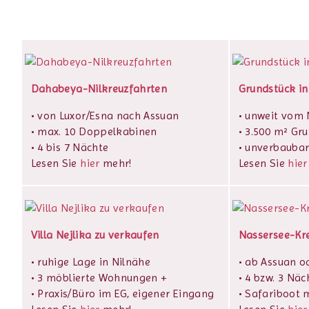
Dahabeya-Nilkreuzfahrten
Grundstück in
• von Luxor/Esna nach Assuan
• unweit vom N
• max. 10 Doppelkabinen
• 3.500 m² Gr
• 4 bis 7 Nächte
• unverbaubar
Lesen Sie
hier
mehr!
Lesen Sie
hier
Villa Nejlika zu verkaufen
Nassersee-Kr
• ruhige Lage in Nilnähe
• ab Assuan o
• 3 möblierte Wohnungen +
• 4 bzw. 3 Näc
• Praxis/Büro im EG, eigener Eingang
• Safariboot m