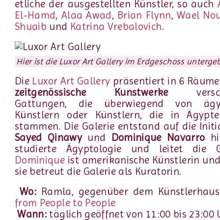
etliche der ausgestellten Künstler, so auch
El-Hamd
,
Alaa Awad
,
Brian Flynn
,
Wael Nou
Shuaib
und
Katrina Vrebalovich
.
Hier ist die Luxor Art Gallery im Erdgeschoss unterge
Die
Luxor Art Gallery
präsentiert in 6 Räume
zeitgenössische Kunstwerke
verschi
Gattungen, die überwiegend von ägyp
Künstlern oder Künstlern, die in Ägypte
stammen. Die Galerie entstand auf die Initi
Sayed Qinawy
und
Dominique Navarro
hi
studierte Ägyptologie und leitet die 
Dominique
ist amerikanische Künstlerin und
sie betreut die Galerie als Kuratorin.
Wo:
Ramla, gegenüber dem Künstlerhau
from People to People
Wann:
täglich geöffnet von 11:00 bis 23:00 