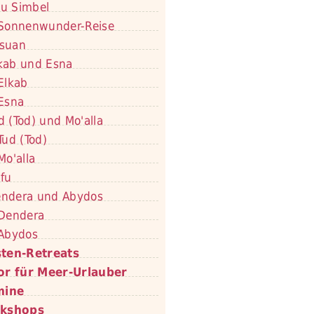
u Simbel
Sonnenwunder-Reise
suan
kab und Esna
Elkab
Esna
d (Tod) und Mo'alla
Tud (Tod)
Mo'alla
fu
ndera und Abydos
Dendera
Abydos
ten-Retreats
or für Meer-Urlauber
mine
kshops