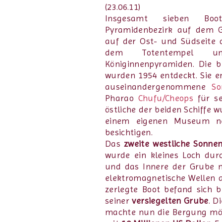
(23.06.11)
Insgesamt sieben Bo
Pyramidenbezirk auf dem G
auf der Ost- und Südseite
dem Totentempel u
Königinnenpyramiden. Die 
wurden 1954 entdeckt. Sie en
auseinandergenommene
So
Pharao
Chufu/Cheops
für se
östliche der beiden Schiffe w
einem eigenen Museum ne
besichtigen.
Das
zweite westliche Sonne
wurde ein kleines Loch dur
und das Innere der Grube m
elektromagnetische Wellen a
zerlegte Boot befand sich b
seiner
versiegelten Grube
. D
machte nun die Bergung mögl