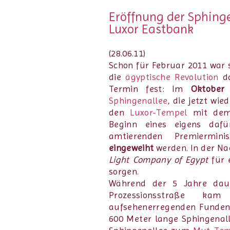
Eröffnung der Sphinge
Luxor Eastbank
(28.06.11)
Schon für Februar 2011 war 
die
ägyptische Revolution
da
Termin fest: Im
Oktober
Sphingenallee
, die jetzt wie
den
Luxor-Tempel
mit d
Beginn eines eigens dafü
amtierenden Premiermi
eingeweiht
werden. In der Na
Light Company of Egypt
für 
sorgen.
Während der 5 Jahre dau
Prozessionsstraße 
aufsehenerregenden Funde
600 Meter lange Sphingenall