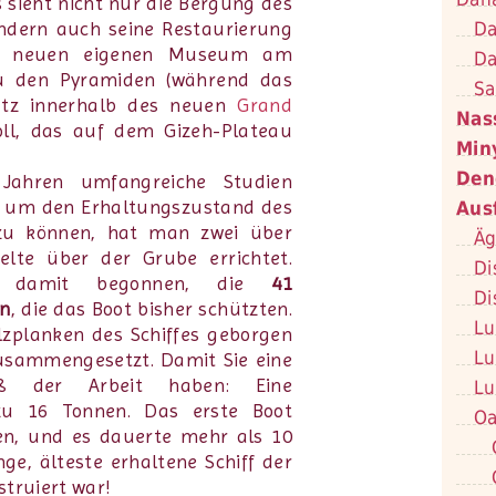
Es sieht nicht nur die Bergung des
Da
ondern auch seine Restaurierung
em neuen eigenen Museum am
Da
u den Pyramiden (während das
Sa
atz innerhalb des neuen
Grand
Nas
ll, das auf dem Gizeh-Plateau
Min
Den
Jahren umfangreiche Studien
, um den Erhaltungszustand des
Aus
zu können, hat man zwei über
Äg
elte über der Grube errichtet.
Di
t damit begonnen, die
41
Di
en
, die das Boot bisher schützten.
Lu
lzplanken des Schiffes geborgen
Lu
usammengesetzt. Damit Sie eine
ß der Arbeit haben: Eine
Lu
 zu 16 Tonnen. Das erste Boot
Oa
len, und es dauerte mehr als 10
nge, älteste erhaltene Schiff der
struiert war!