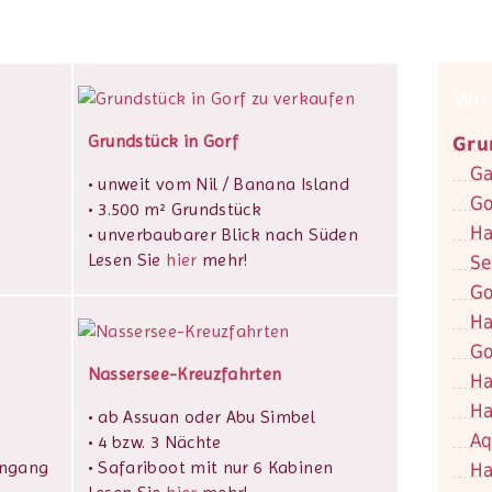
Wir
Grundstück in Gorf
Gru
Ga
• unweit vom Nil / Banana Island
Go
• 3.500 m² Grundstück
Ha
• unverbaubarer Blick nach Süden
Lesen Sie
hier
mehr!
Se
Go
Ha
Go
Nassersee-Kreuzfahrten
Ha
Ha
• ab Assuan oder Abu Simbel
Aq
• 4 bzw. 3 Nächte
ingang
• Safariboot mit nur 6 Kabinen
Ha