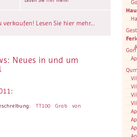
Lesen Sie
hier
mehr!
Go
Hau
Ha
verkaufen! Lesen Sie hier mehr...
Gest
Fer
A
Gorf
ws: Neues in und um
Ap
1
Qur
Vi
Vi
011:
Vi
Vi
eschreibung:
TT100 Grab von
Ap
Ap
Ap
Ap