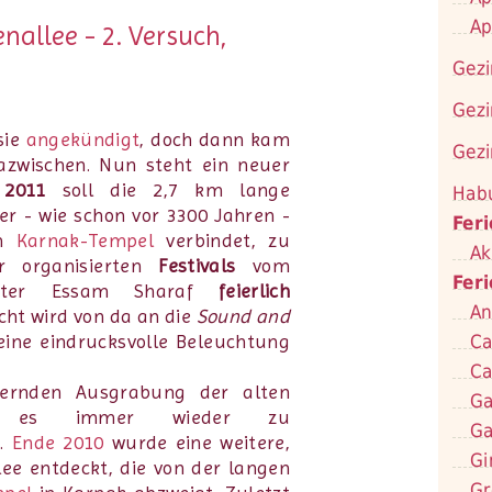
Ap
nallee - 2. Versuch,
Gezi
Gezi
sie
angekündigt
, doch dann kam
Gezi
zwischen. Nun steht ein neuer
 2011
soll die 2,7 km lange
Hab
der - wie schon vor 3300 Jahren -
Fer
em
Karnak-Tempel
verbindet, zu
Ak
r organisierten
Festivals
vom
Fer
nister Essam Sharaf
feierlich
An
cht wird von da an die
Sound and
Ca
eine eindrucksvolle Beleuchtung
Ca
ernden Ausgrabung der alten
Ga
kam es immer wieder zu
Ga
n.
Ende 2010
wurde eine weitere,
Gi
ee entdeckt, die von der langen
Gr