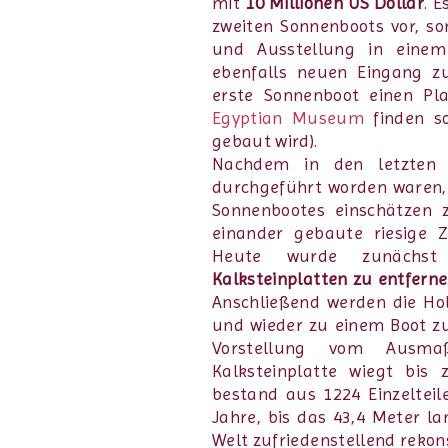
mit
10 Millionen US Dollar
. 
zweiten Sonnenboots vor, s
und Ausstellung in ein
ebenfalls neuen Eingang z
erste Sonnenboot einen Pl
Egyptian Museum
finden so
gebaut wird).
Nachdem in den letzten 
durchgeführt worden waren
Sonnenbootes einschätzen 
einander gebaute riesige Z
Heute wurde zunächs
Kalksteinplatten zu entfern
Anschließend werden die Ho
und wieder zu einem Boot z
Vorstellung vom Ausma
Kalksteinplatte wiegt bis
bestand aus 1224 Einzeltei
Jahre, bis das 43,4 Meter la
Welt zufriedenstellend rekon