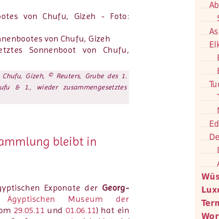
Ab
As
El
Chufu, Gizeh, © Reuters, Grube des 1.
Tu
hufu & 1., wieder zusammengesetztes
Ed
De
Sammlung bleibt in
Wüs
ägyptischen Exponate der
Georg-
Lux
m
Ägyptischen Museum der
Ter
vom
29.05.11
und
01.06.11
) hat ein
Wor