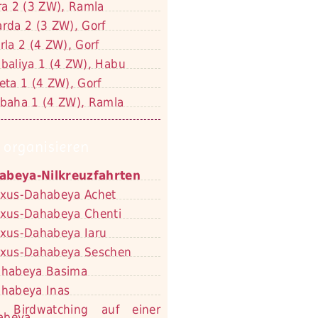
ra 2 (3 ZW), Ramla
rda 2 (3 ZW), Gorf
rla 2 (4 ZW), Gorf
baliya 1 (4 ZW), Habu
eta 1 (4 ZW), Gorf
baha 1 (4 ZW), Ramla
 organisieren
abeya-Nilkreuzfahrten
xus-Dahabeya Achet
xus-Dahabeya Chenti
xus-Dahabeya Iaru
xus-Dahabeya Seschen
habeya Basima
habeya Inas
Birdwatching auf einer
abeya