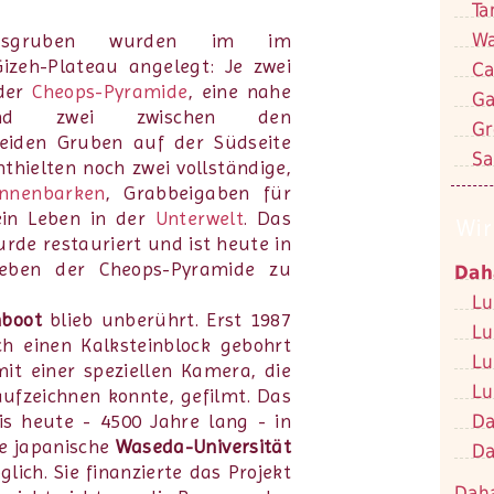
Ta
Wa
otsgruben wurden im im
izeh-Plateau angelegt: Je zwei
Ca
 der
Cheops-Pyramide
, eine nahe
Ga
nd zwei zwischen den
Gr
beiden Gruben auf der Südseite
Sa
thielten noch zwei vollständige,
nnenbarken
, Grabbeigaben für
in Leben in der
Unterwelt
. Das
Wir
urde restauriert und ist heute in
ben der Cheops-Pyramide zu
Dah
Lu
nboot
blieb unberührt. Erst 1987
Lu
ch einen Kalksteinblock gebohrt
Lu
it einer speziellen Kamera, die
Lu
ufzeichnen konnte, gefilmt. Das
Da
is heute - 4500 Jahre lang - in
ie japanische
Waseda-Universität
Da
ich. Sie finanzierte das Projekt
Dah