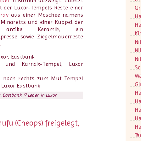
pel
in Karnak abzweigt. Zuletzt
l der Luxor-Tempels Reste einer
Gr
trav
aus einer Moschee namens
Ha
 Minaretts und einer Kuppel der
Ha
antike Keramik, ein
Ki
lpresse sowie Ziegelmauerreste
Ni
.
Ni
Ni
Sc
Wa
Gi
Ha
, Eastbank, © Leben in Luxor
Ha
Ha
Ha
ufu (Cheops) freigelegt,
Ha
Ta