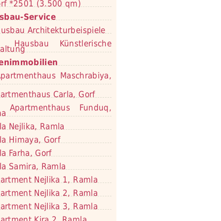
rf *2501 (3.500 qm)
sbau-Service
usbau Architekturbeispiele
Hausbau Künstlerische
altung
ienimmobilien
partmenthaus Maschrabiya,
artmenthaus Carla, Gorf
Apartmenthaus Funduq,
na
lla Nejlika, Ramla
lla Himaya, Gorf
lla Farha, Gorf
lla Samira, Ramla
artment Nejlika 1, Ramla
artment Nejlika 2, Ramla
artment Nejlika 3, Ramla
artment Kira 2, Ramla