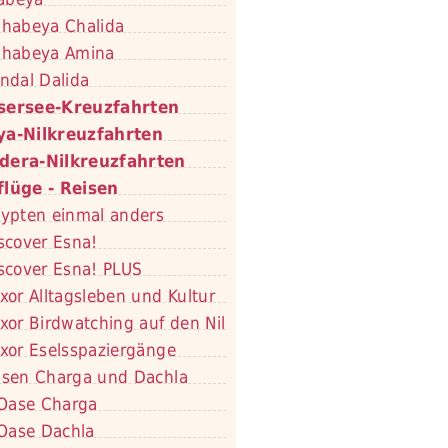
habeya Chalida
habeya Amina
ndal Dalida
sersee-Kreuzfahrten
ya-Nilkreuzfahrten
dera-Nilkreuzfahrten
flüge - Reisen
ypten einmal anders
scover Esna!
scover Esna! PLUS
xor Alltagsleben und Kultur
xor Birdwatching auf den Nil
xor Eselsspaziergänge
sen Charga und Dachla
Oase Charga
Oase Dachla