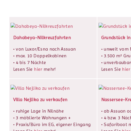
Dahabeya-Nilkreuzfahrten
Grundstück in
• von Luxor/Esna nach Assuan
• unweit vom N
• max. 10 Doppelkabinen
• 3.500 m² Gr
• 4 bis 7 Nächte
• unverbaubar
Lesen Sie
hier
mehr!
Lesen Sie
hier
Villa Nejlika zu verkaufen
Nassersee-Kr
• ruhige Lage in Nilnähe
• ab Assuan o
• 3 möblierte Wohnungen +
• 4 bzw. 3 Näc
• Praxis/Büro im EG, eigener Eingang
• Safariboot m