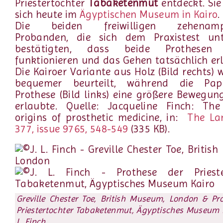
Priestertochter
Tabaketenmut
entdeckt. Sie
sich heute im
Ägyptischen Museum in Kairo
.
Die beiden freiwilligen zehenampu
Probanden, die sich dem Praxistest unt
bestätigten, dass beide Prothesen 
funktionieren und das Gehen tatsächlich erl
Die Kairoer Variante aus Holz (Bild rechts) 
bequemer beurteilt, während die Pap
Prothese (Bild links) eine größere Bewegung
erlaubte. Quelle: Jacqueline Finch: The
origins of prosthetic medicine, in:
The Lan
377, issue 9765, 548-549
(335 KB).
Greville Chester Toe, British Museum, London & Pr
Priestertochter Tabaketenmut, Ägyptisches Museum K
L. Finch