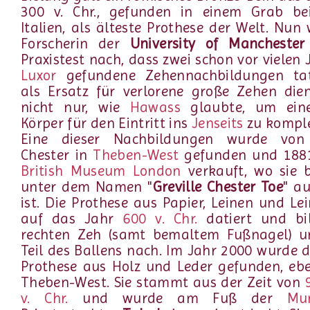
300 v. Chr., gefunden in einem Grab be
Italien, als älteste Prothese der Welt. Nun 
Forscherin der
University of Manchester
Praxistest nach, dass zwei schon vor vielen 
Luxor
gefundene Zehennachbildungen tat
als Ersatz für verlorene große Zehen die
nicht nur, wie
Hawass
glaubte, um ein
Körper für den Eintritt ins
Jenseits
zu komple
Eine dieser Nachbildungen wurde von 
Chester in
Theben-West
gefunden und 188
British Museum London
verkauft, wo sie b
unter dem Namen "
Greville Chester Toe
" au
ist. Die Prothese aus Papier, Leinen und L
auf das Jahr
600 v. Chr.
datiert und bi
rechten Zeh (samt bemaltem Fußnagel) u
Teil des Ballens nach. Im Jahr 2000 wurde d
Prothese aus Holz und Leder gefunden, ebe
Theben-West. Sie stammt aus der Zeit von
v. Chr.
und wurde am Fuß der
Mu