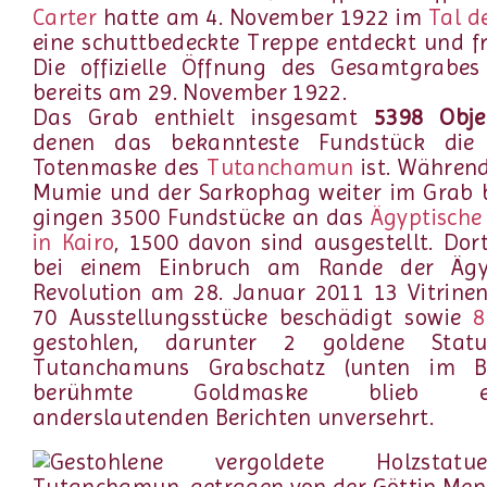
Carter
hatte am 4. November 1922 im
Tal d
eine schuttbedeckte Treppe entdeckt und fr
Die offizielle Öffnung des Gesamtgrabes 
bereits am 29. November 1922.
Das Grab enthielt insgesamt
5398 Obje
denen das bekannteste Fundstück die
Totenmaske des
Tutanchamun
ist. Während
Mumie und der Sarkophag weiter im Grab b
gingen 3500 Fundstücke an das
Ägyptisch
in Kairo
, 1500 davon sind ausgestellt. Do
bei einem Einbruch am Rande der Ägy
Revolution am 28. Januar 2011 13 Vitrine
70 Ausstellungsstücke beschädigt sowie
8
gestohlen, darunter 2 goldene Stat
Tutanchamuns Grabschatz (unten im Bi
berühmte Goldmaske blieb en
anderslautenden Berichten unversehrt.