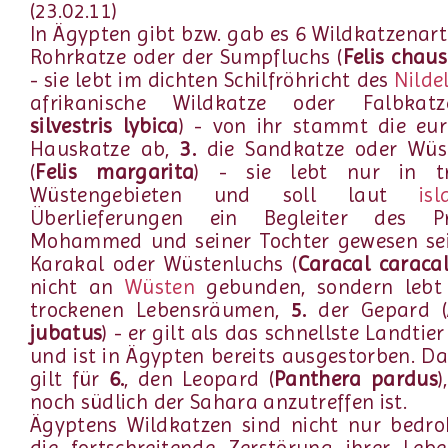
(23.02.11)
In Ägypten gibt bzw. gab es 6 Wildkatzenar
Rohrkatze oder der Sumpfluchs (
Felis chaus
- sie lebt im dichten Schilfröhricht des
Nilde
afrikanische Wildkatze oder Falbka
silvestris lybica
) - von ihr stammt die eur
Hauskatze ab,
3.
die Sandkatze oder Wüs
(
Felis margarita
) - sie lebt nur in t
Wüstengebieten und soll laut
is
Überlieferungen ein Begleiter des P
Mohammed und seiner Tochter gewesen se
Karakal oder Wüstenluchs (
Caracal caraca
nicht an
Wüsten
gebunden, sondern lebt 
trockenen Lebensräumen,
5.
der Gepard (
jubatus
) - er gilt als das schnellste Landtie
und ist in Ägypten bereits ausgestorben. Da
gilt für
6.
, den Leopard (
Panthera pardus
)
noch südlich der Sahara anzutreffen ist.
Ägyptens Wildkatzen sind nicht nur bedro