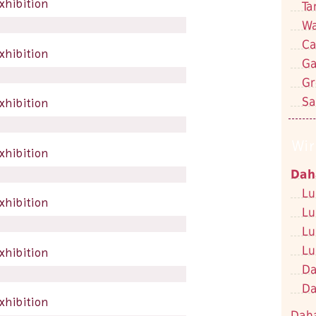
Ta
Wa
Ca
Ga
Gr
Sa
Wir
Dah
Lu
Lu
Lu
Lu
Da
Da
Dah