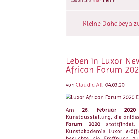
Lesen Sie
hier
mehr!
Kleine Dahabeya zu 
Leben in Luxor New
African Forum 202
von
Claudia Ali
, 04.03.20
Am
26. Februar 2020
Kunstausstellung, die anläs
Forum 2020
stattfindet
Kunstakademie Luxor eröff
besuchte die Eröffnung z