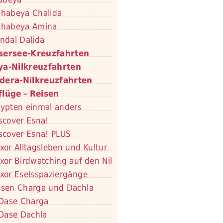
habeya Chalida
habeya Amina
ndal Dalida
sersee-Kreuzfahrten
ya-Nilkreuzfahrten
dera-Nilkreuzfahrten
flüge - Reisen
ypten einmal anders
scover Esna!
scover Esna! PLUS
xor Alltagsleben und Kultur
xor Birdwatching auf den Nil
xor Eselsspaziergänge
sen Charga und Dachla
Oase Charga
Oase Dachla