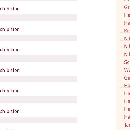
Gr
Ha
Ha
Ki
Ni
Ni
Ni
Sc
Wa
Gi
Ha
Ha
Ha
Ha
Ha
Ta