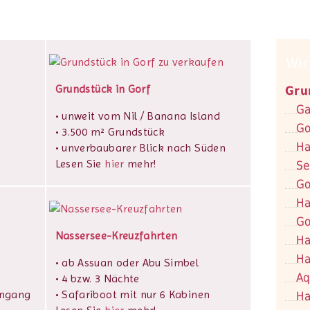
Wir
Grundstück in Gorf
Gru
Ga
• unweit vom Nil / Banana Island
Go
• 3.500 m² Grundstück
Ha
• unverbaubarer Blick nach Süden
Lesen Sie
hier
mehr!
Se
Go
Ha
Go
Nassersee-Kreuzfahrten
Ha
Ha
• ab Assuan oder Abu Simbel
Aq
• 4 bzw. 3 Nächte
ingang
• Safariboot mit nur 6 Kabinen
Ha