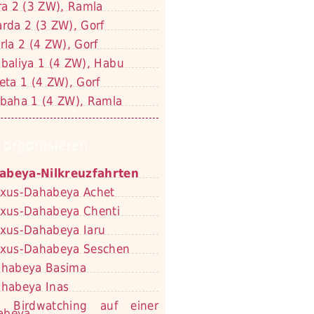
ra 2 (3 ZW), Ramla
rda 2 (3 ZW), Gorf
rla 2 (4 ZW), Gorf
baliya 1 (4 ZW), Habu
eta 1 (4 ZW), Gorf
baha 1 (4 ZW), Ramla
 organisieren
abeya-Nilkreuzfahrten
xus-Dahabeya Achet
xus-Dahabeya Chenti
xus-Dahabeya Iaru
xus-Dahabeya Seschen
habeya Basima
habeya Inas
Birdwatching auf einer
abeya