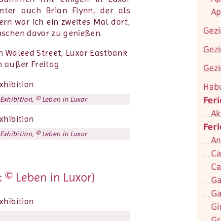
nter auch Brian Flynn, der als
Ap
rn war ich ein zweites Mal dort,
Gezi
schen davor zu genießen.
Gezi
n Waleed Street, Luxor Eastbank
ch außer Freitag
Gezi
Hab
Fer
Exhibition, © Leben in Luxor
Ak
Fer
Exhibition, © Leben in Luxor
An
Ca
Ca
 © Leben in Luxor)
Ga
Ga
Gi
Gr