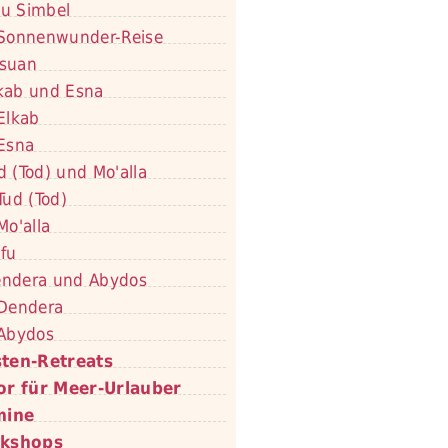
u Simbel
Sonnenwunder-Reise
suan
kab und Esna
Elkab
Esna
d (Tod) und Mo'alla
Tud (Tod)
Mo'alla
fu
ndera und Abydos
Dendera
Abydos
ten-Retreats
or für Meer-Urlauber
mine
kshops