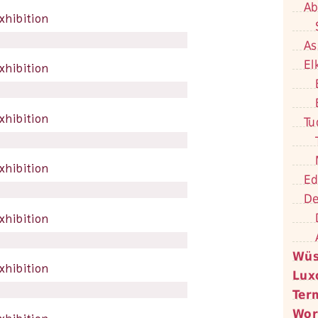
Ab
As
El
Tu
Ed
De
Wüs
Lux
Ter
Wor