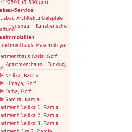
rf *2501 (3.500 qm)
sbau-Service
usbau Architekturbeispiele
Hausbau Künstlerische
altung
ienimmobilien
partmenthaus Maschrabiya,
artmenthaus Carla, Gorf
Apartmenthaus Funduq,
na
lla Nejlika, Ramla
lla Himaya, Gorf
lla Farha, Gorf
lla Samira, Ramla
artment Nejlika 1, Ramla
artment Nejlika 2, Ramla
artment Nejlika 3, Ramla
artment Kira 2, Ramla