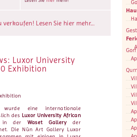
Lesen Sie
hier
mehr!
Go
Hau
Ha
verkaufen! Lesen Sie hier mehr...
Gest
Fer
A
Gorf
s: Luxor University
Ap
0 Exhibition
Qur
Vi
Vi
Vi
Vi
wurde eine internationale
Ap
slich des
Luxor University African
Ap
, in der
Waset Gallery
der
Ap
net. Die Nūn Art Gallery Luxor
Ap
usammen mit einigen in Luxor